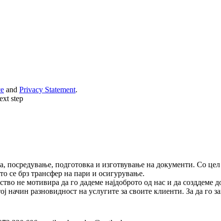
ce
and
Privacy Statement
.
ext step
та, посредyвање, подготовка и изготвување на документи. Со цел
што се брз трансфер на пари и осигурување.
во не мотивира да го дадеме најдоброто од нас и да созддеме дол
ој начин разновидност на услугите за своите клиенти. За да го 