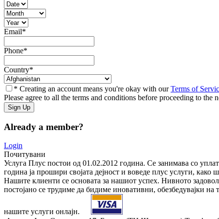
Email
*
Phone
*
Country
*
* Creating an account means you're okay with our
Terms of Servi
Please agree to all the terms and conditions before proceeding to the n
Already a member?
Login
Почитувани
Услуга Плус постои од 01.02.2012 година. Се занимава со упла
година ја прошири својата дејност и воведе плус услуги, како 
Нашите клиенти се основата за нашиот успех. Нивното задоволст
постојано се трудиме да бидиме иновативни, обезбедувајки на т
нашите услуги онлајн.