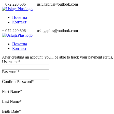
+ 072 220 606
uslugaplus@outlook.com
Почетна
Контакт
+ 072 220 606
uslugaplus@outlook.com
Почетна
Контакт
After creating an account, you'll be able to track your payment status, 
Username
*
Password
*
Confirm Password
*
First Name
*
Last Name
*
Birth Date
*