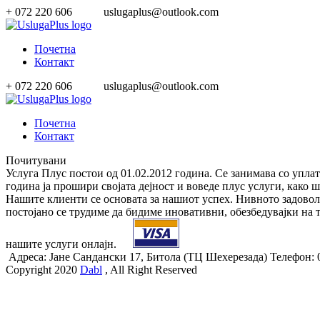
+ 072 220 606
uslugaplus@outlook.com
Почетна
Контакт
+ 072 220 606
uslugaplus@outlook.com
Почетна
Контакт
Почитувани
Услуга Плус постои од 01.02.2012 година. Се занимава со упла
година ја прошири својата дејност и воведе плус услуги, како 
Нашите клиенти се основата за нашиот успех. Нивното задоволст
постојано се трудиме да бидиме иновативни, обезбедувајки на т
нашите услуги онлајн.
Адреса: Јане Сандански 17, Битола (ТЦ Шехерезада) Телефон: 0
Copyright 2020
Dabl
, All Right Reserved