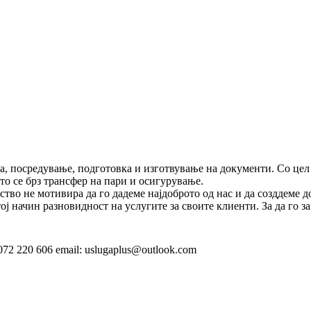
та, посредyвање, подготовка и изготвување на документи. Со цел
што се брз трансфер на пари и осигурување.
во не мотивира да го дадеме најдоброто од нас и да созддеме дол
ој начин разновидност на услугите за своите клиенти. За да го 
72 220 606 email: uslugaplus@outlook.com