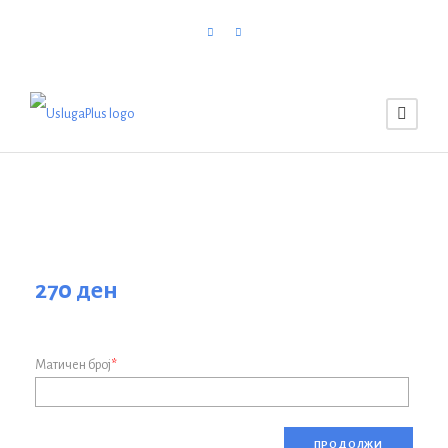
270
ден
Матичен број
*
С
ПРОДОЛЖИ