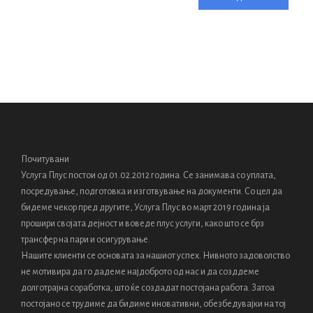
л
о
б
о
д
н
а
б
р
а
Почитувани
ч
Услуга Плус постои од 01.02.2012 година. Се занимава со уплата,
н
посредyвање, подготовка и изготвување на документи. Со цел да
а
бидеме чекор пред другите, Услуга Плус во март 2019 година ја
с
прошири својата дејност и воведе плус услуги, како што се брз
о
трансфер на пари и осигурување.
с
Нашите клиенти се основата за нашиот успех. Нивното задоволство
т
не мотивира да го дадеме најдоброто од нас и да созддеме
о
долготрајна соработка, што ќе создадат постојана работа. Затоа
ј
постојано се трудиме да бидиме иновативни, обезбедувајки на тој