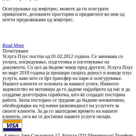
Осигурување од земјотрес, можете да ги осигурате
приватните, деловните простории и предметите во нив од
штети предизвикани од земјотрес.
Read More
Почитувани
Услуга Плус постои од 01.02.2012 година. Се занимава со
уплата, посредyвање, подготовка и изготвување на
документи. Со цел да бидеме чекор пред другите, Услуга Плус
во март 2019 година ја прошири својата дејност и воведе плус
услуги, како што се брз трансфер на пари и осигурување.
Нашите клиенти се основата за нашиот успех. Нивното
задоволство не мотивира да го дадеме најдоброто од нас и да
созддеме долготрајна соработка, што ќе создадат постојана
работа. Затоа постојано се трудиме да бидиме иновативни,
обезбедувајки на тој начин разновидност на услугите за
своите клиенти. За да го заштедиме времето на нашите
клиенти, сега ви се достапни нашите услуги онлајн.
Адреса: Јане Сандански 17, Битола (ТЦ Шехерезада) Телефон: