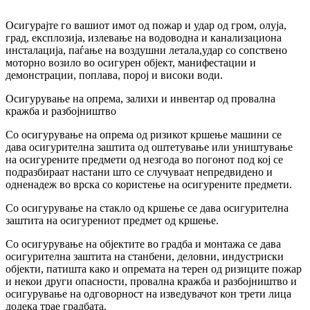
Осигурајте го вашиот имот од пожар и удар од гром, олуја,
град, експлозија, излевање на водоводна и канализациона
инсталација, паѓање на воздушни летала,удар со сопствено
моторно возило во осигурен објект, манифестации и
демонстрации, поплава, порој и високи води.
Осигурување на опрема, залихи и инвентар од провална
кражба и разбојништво
Со осигурување на опрема од ризикот кршење машини се
дава осигурителна заштита од оштетување или уништување
на осигурените предмети од незгода во погонот под кој се
подразбираат настани што се случуваат непредвидено и
одненадеж во врска со користење на осигурените предмети.
Со осигурување на стакло од кршење се дава осигурителна
заштита на осигурениот предмет од кршење.
Со осигурување на објектите во градба и монтажа се дава
осигурителна заштита на станбени, деловни, индустриски
објекти, патишта како и опремата на терен од ризиците пожар
и некои други опасности, провална кражба и разбојништво и
осигурување на одговорност на изведувачот кон трети лица
додека трае градбата.