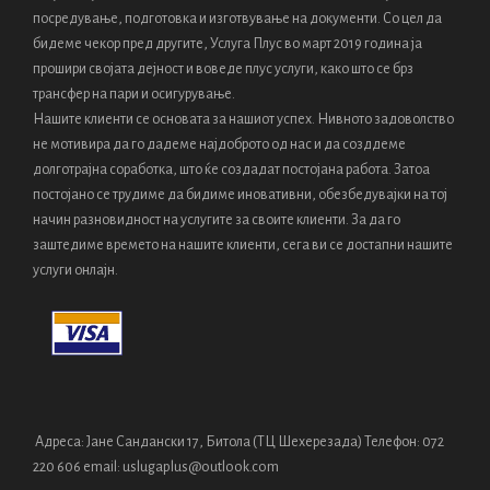
посредyвање, подготовка и изготвување на документи. Со цел да
бидеме чекор пред другите, Услуга Плус во март 2019 година ја
прошири својата дејност и воведе плус услуги, како што се брз
трансфер на пари и осигурување.
Нашите клиенти се основата за нашиот успех. Нивното задоволство
не мотивира да го дадеме најдоброто од нас и да созддеме
долготрајна соработка, што ќе создадат постојана работа. Затоа
постојано се трудиме да бидиме иновативни, обезбедувајки на тој
начин разновидност на услугите за своите клиенти. За да го
заштедиме времето на нашите клиенти, сега ви се достапни нашите
услуги онлајн.
Адреса: Јане Сандански 17, Битола (ТЦ Шехерезада) Телефон: 072
220 606 email: uslugaplus@outlook.com