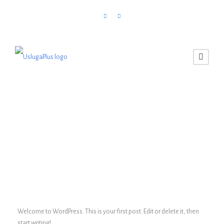
Uncategorized
0
Hello world!
Welcome to WordPress. This is your first post. Edit or delete it, then
start writing!