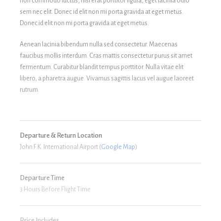
non commodo luctus, nisi erat porttitor ligula, eget lacinia odio
sem nec elit. Donec id elit non mi porta gravida at eget metus.
Donec id elit non mi porta gravida at eget metus.
Aenean lacinia bibendum nulla sed consectetur. Maecenas
faucibus mollis interdum. Cras mattis consectetur purus sit amet
fermentum. Curabitur blandit tempus porttitor. Nulla vitae elit
libero, a pharetra augue. Vivamus sagittis lacus vel augue laoreet
rutrum.
Departure & Return Location
John F.K. International Airport (
Google Map
)
Departure Time
3 Hours Before Flight Time
Price Includes