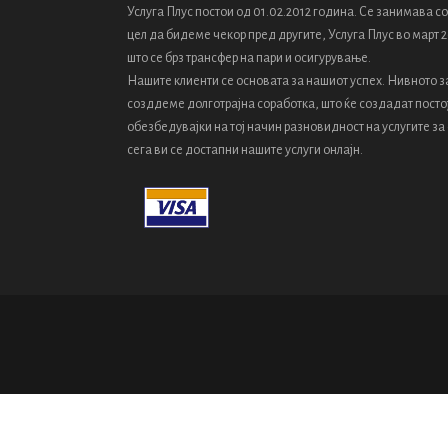
Услуга Плус постои од 01.02.2012 година. Се занимава 
цел да бидеме чекор пред другите, Услуга Плус во март 2
што се брз трансфер на пари и осигурување.
Нашите клиенти се основата за нашиот успех. Нивното з
созддеме долготрајна соработка, што ќе создадат посто
обезбедувајки на тој начин разновидност на услугите за
сега ви се достапни нашите услуги онлајн.