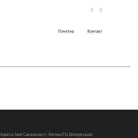
Почетна
Контакт
РАНСПОРТ
ЕНО ОСИГУРУВАЊЕ
ОТОРНИ ВОЗИЛА
 PLACES
1,200 ден.
Адреса: Јане Сандански 17, Битола (ТЦ Шехерезада)