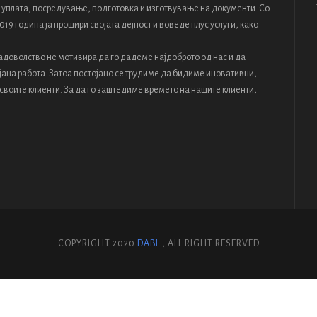
со уплата, посредyвање, подготовка и изготвување на документи. Со
019 година ја прошири својата дејност и воведе плус услуги, како
адоволство не мотивира да го дадеме најдоброто од нас и да
јана работа. Затоа постојано се трудиме да бидиме иновативни,
 своите клиенти. За да го заштедиме времето на нашите клиенти,
COPYRIGHT 2020
DABL
, ALL RIGHT RESERVED